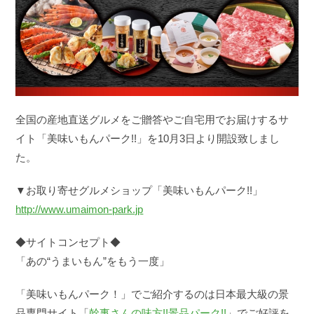
全国の産地直送グルメをご贈答やご自宅用でお届けするサ
イト「美味いもんパーク!!」を10月3日より開設致しまし
た。
▼お取り寄せグルメショップ「美味いもんパーク!!」
http://www.umaimon-park.jp
◆サイトコンセプト◆
「あの“うまいもん”をもう一度」
「美味いもんパーク！」でご紹介するのは日本最大級の景
品専門サイト「
幹事さんの味方!!景品パーク!!
」でご好評を